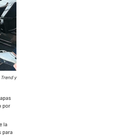
 Trend y
tapas
o por
e la
s para