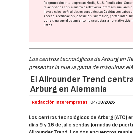
Responsable:
Interempresas Media, S.L.U.
Finalidades:
Suscri
relacionados con la misma o relativos a intereses similares 
llevar a cabo las finalidades especificadas
Cesión:
Los datos p
Acceso, rectificación, oposición, supresión, portabilidad, l
considera que el tratamiento no se ajusta a la normativa vige
Datos
Los centros tecnológicos de Arburg en 
presentar la nueva gama de máquinas elé
El Allrounder Trend centra
Arburg en Alemania
Redacción Interempresas
04/08/2026
Los centros tecnológicos de Arburg (ATC) e
días 9 y 16 de julio sendas jornadas de puer
Allrounder Trend. Los dos encuentros reunie