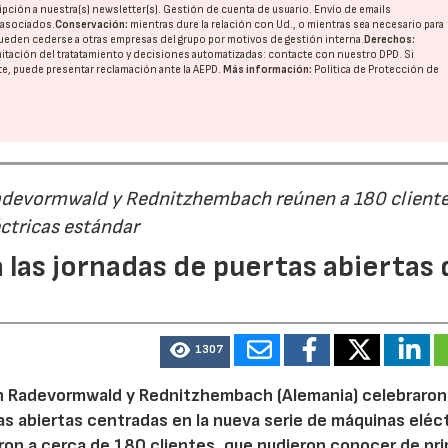
pción a nuestra(s) newsletter(s). Gestión de cuenta de usuario. Envío de emails
o asociados.
Conservación:
mientras dure la relación con Ud., o mientras sea necesario para
ueden cederse a otras
empresas del grupo
por motivos de gestión interna.
Derechos:
imitación del tratatamiento y decisiones automatizadas:
contacte con nuestro DPD
. Si
nte, puede presentar reclamación ante la
AEPD
.
Más información:
Política de Protección de
Radevormwald y Rednitzhembach reúnen a 180 cliente
ctricas estándar
 las jornadas de puertas abiertas 
23/07/2026
30/07/2026
1307
n Radevormwald y Rednitzhembach (Alemania) celebraron
tas abiertas centradas en la nueva serie de máquinas eléc
ron a cerca de 180 clientes, que pudieron conocer de pr