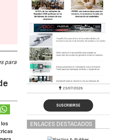
s para
de
23/07/2026
SUSCRIBIRSE
 los
ENLACES DESTACADOS
tricas
imera