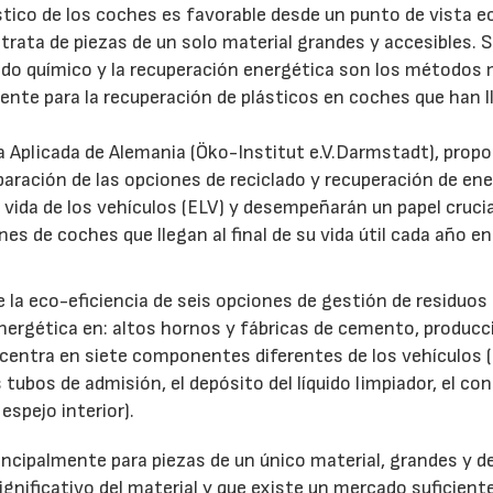
ástico de los coches es favorable desde un punto de vista e
 trata de piezas de un solo material grandes y accesibles. S
lado químico y la recuperación energética son los métodos
iente para la recuperación de plásticos en coches que han 
gía Aplicada de Alemania (Öko-Institut e.V.Darmstadt), prop
aración de las opciones de reciclado y recuperación de ene
de vida de los vehículos (ELV) y desempeñarán un papel crucia
s de coches que llegan al final de su vida útil cada año en
e la eco-eficiencia de seis opciones de gestión de residuos
energética en: altos hornos y fábricas de cemento, producc
e centra en siete componentes diferentes de los vehículos (
tubos de admisión, el depósito del líquido limpiador, el co
 espejo interior).
incipalmente para piezas de un único material, grandes y de
gnificativo del material y que existe un mercado suficient