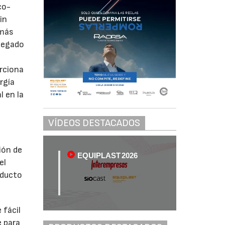
co-
in
 más
llegado
orciona
rgía
l en la
VÍDEOS DESTACADOS
ión de
EQUIPLAST 2026
el
nducto
 fácil
e para