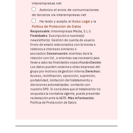
interempresas.net
Autorizo el envío de comunicaciones
de terceros vía interempresas.net
He leído y acepto el
Aviso Legal
y la
Política de Protección de Datos
Responsable:
Interempresas Media, S.L.U.
Finalidades:
Suscripción a nuestra(s)
newsletter(s). Gestión de cuenta de usuario.
Envío de emails relacionados con la misma o
relativos a intereses similares o
asociados.
Conservación:
mientras dure la
relación con Ud., o mientras sea necesario para
llevar a cabo las finalidades especificadas
Cesión:
Los datos pueden cederse a otras
empresas del
grupo
por motivos de gestión interna.
Derechos:
Acceso, rectificación, oposición, supresión,
portabilidad, limitación del tratatamiento y
decisiones automatizadas:
contacte con
nuestro DPD
. Si considera que el tratamiento no
se ajusta a la normativa vigente, puede presentar
reclamación ante la
AEPD
.
Más información:
Política de Protección de Datos