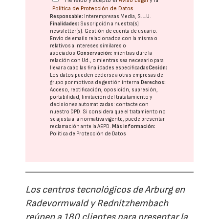
He leído y acepto el
Aviso Legal
y la
Política de Protección de Datos
Responsable:
Interempresas Media, S.L.U.
Finalidades:
Suscripción a nuestra(s)
newsletter(s). Gestión de cuenta de usuario.
Envío de emails relacionados con la misma o
relativos a intereses similares o
asociados.
Conservación:
mientras dure la
relación con Ud., o mientras sea necesario para
llevar a cabo las finalidades especificadas
Cesión:
Los datos pueden cederse a otras
empresas del
grupo
por motivos de gestión interna.
Derechos:
Acceso, rectificación, oposición, supresión,
portabilidad, limitación del tratatamiento y
decisiones automatizadas:
contacte con
nuestro DPD
. Si considera que el tratamiento no
se ajusta a la normativa vigente, puede presentar
reclamación ante la
AEPD
.
Más información:
Política de Protección de Datos
Los centros tecnológicos de Arburg en
Radevormwald y Rednitzhembach
reúnen a 180 clientes para presentar la