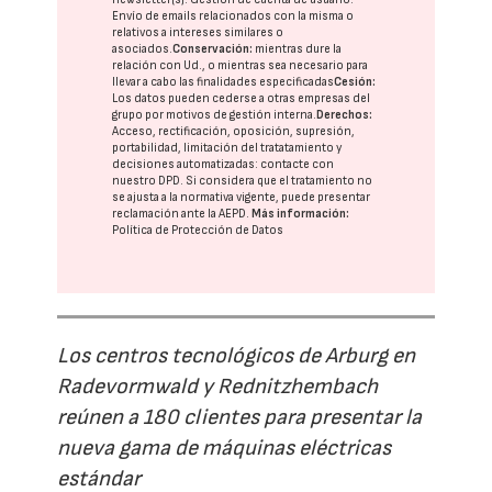
Envío de emails relacionados con la misma o
relativos a intereses similares o
asociados.
Conservación:
mientras dure la
relación con Ud., o mientras sea necesario para
llevar a cabo las finalidades especificadas
Cesión:
Los datos pueden cederse a otras
empresas del
grupo
por motivos de gestión interna.
Derechos:
Acceso, rectificación, oposición, supresión,
portabilidad, limitación del tratatamiento y
decisiones automatizadas:
contacte con
nuestro DPD
. Si considera que el tratamiento no
se ajusta a la normativa vigente, puede presentar
reclamación ante la
AEPD
.
Más información:
Política de Protección de Datos
Los centros tecnológicos de Arburg en
Radevormwald y Rednitzhembach
reúnen a 180 clientes para presentar la
nueva gama de máquinas eléctricas
estándar