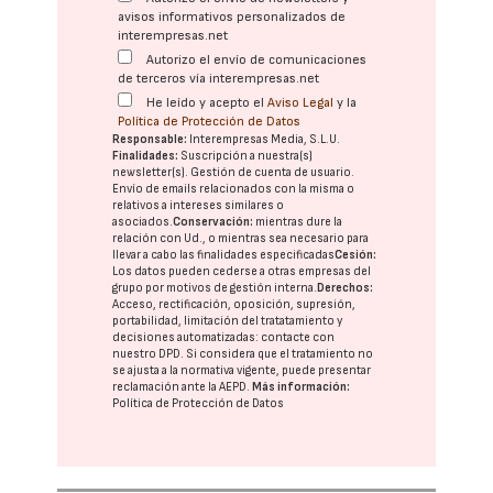
avisos informativos personalizados de
interempresas.net
Autorizo el envío de comunicaciones
de terceros vía interempresas.net
He leído y acepto el
Aviso Legal
y la
Política de Protección de Datos
Responsable:
Interempresas Media, S.L.U.
Finalidades:
Suscripción a nuestra(s)
newsletter(s). Gestión de cuenta de usuario.
Envío de emails relacionados con la misma o
relativos a intereses similares o
asociados.
Conservación:
mientras dure la
relación con Ud., o mientras sea necesario para
llevar a cabo las finalidades especificadas
Cesión:
Los datos pueden cederse a otras
empresas del
grupo
por motivos de gestión interna.
Derechos:
Acceso, rectificación, oposición, supresión,
portabilidad, limitación del tratatamiento y
decisiones automatizadas:
contacte con
nuestro DPD
. Si considera que el tratamiento no
se ajusta a la normativa vigente, puede presentar
reclamación ante la
AEPD
.
Más información:
Política de Protección de Datos