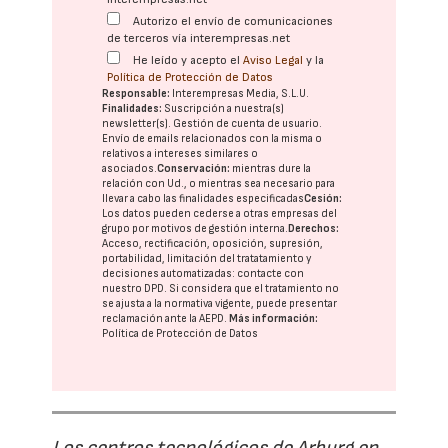
Autorizo el envío de comunicaciones
de terceros vía interempresas.net
He leído y acepto el
Aviso Legal
y la
Política de Protección de Datos
Responsable:
Interempresas Media, S.L.U.
Finalidades:
Suscripción a nuestra(s)
newsletter(s). Gestión de cuenta de usuario.
Envío de emails relacionados con la misma o
relativos a intereses similares o
asociados.
Conservación:
mientras dure la
relación con Ud., o mientras sea necesario para
llevar a cabo las finalidades especificadas
Cesión:
Los datos pueden cederse a otras
empresas del
grupo
por motivos de gestión interna.
Derechos:
Acceso, rectificación, oposición, supresión,
portabilidad, limitación del tratatamiento y
decisiones automatizadas:
contacte con
nuestro DPD
. Si considera que el tratamiento no
se ajusta a la normativa vigente, puede presentar
reclamación ante la
AEPD
.
Más información:
Política de Protección de Datos
Los centros tecnológicos de Arburg en