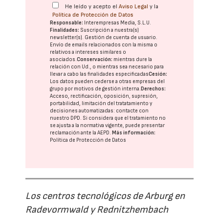
He leído y acepto el
Aviso Legal
y la
Política de Protección de Datos
Responsable:
Interempresas Media, S.L.U.
Finalidades:
Suscripción a nuestra(s)
newsletter(s). Gestión de cuenta de usuario.
Envío de emails relacionados con la misma o
relativos a intereses similares o
asociados.
Conservación:
mientras dure la
relación con Ud., o mientras sea necesario para
llevar a cabo las finalidades especificadas
Cesión:
Los datos pueden cederse a otras
empresas del
grupo
por motivos de gestión interna.
Derechos:
Acceso, rectificación, oposición, supresión,
portabilidad, limitación del tratatamiento y
decisiones automatizadas:
contacte con
nuestro DPD
. Si considera que el tratamiento no
se ajusta a la normativa vigente, puede presentar
reclamación ante la
AEPD
.
Más información:
Política de Protección de Datos
Los centros tecnológicos de Arburg en
Radevormwald y Rednitzhembach