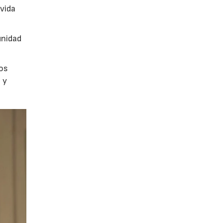
vida
unidad
los
 y