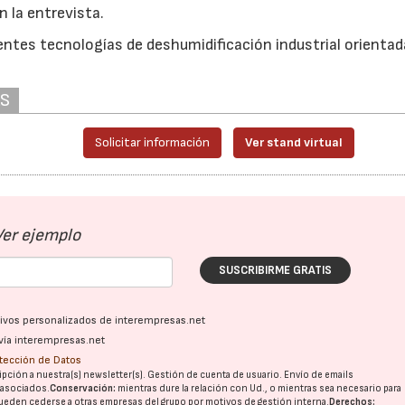
 la entrevista.
entes tecnologías de deshumidificación industrial orientad
AS
Solicitar información
Ver stand virtual
Ver ejemplo
SUSCRIBIRME GRATIS
ativos personalizados de interempresas.net
vía interempresas.net
otección de Datos
pción a nuestra(s) newsletter(s). Gestión de cuenta de usuario. Envío de emails
o asociados.
Conservación:
mientras dure la relación con Ud., o mientras sea necesario para
ueden cederse a otras
empresas del grupo
por motivos de gestión interna.
Derechos: