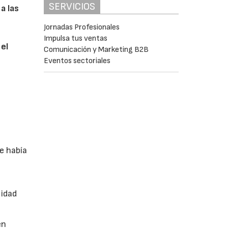
SERVICIOS
a las
Jornadas Profesionales
Impulsa tus ventas
 el
Comunicación y Marketing B2B
Eventos sectoriales
e había
n
lidad
en