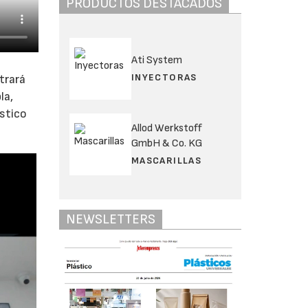
PRODUCTOS DESTACADOS
Ati System
INYECTORAS
trará
la,
stico
Allod Werkstoff
GmbH & Co. KG
MASCARILLAS
NEWSLETTERS