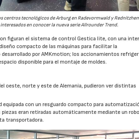
 los centros tecnológicos de Arburg en Radevormwald y Rednitzh
 interesados en conocer la nueva serie Allrounder Trend.
n figuran el sistema de control Gestica lite, con una inte
 diseño compacto de las máquinas para facilitar la
 desarrollado por AMKmotion; los accionamientos refrige
 espacio disponible para el montaje de moldes.
l oeste, norte y este de Alemania, pudieron ver distintas
nd equipada con un resguardo compacto para automatizaci
s piezas eran retiradas automáticamente mediante un robot
nta transportadora.