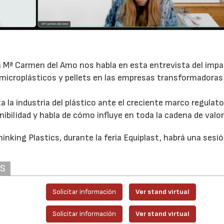
 Mª Carmen del Amo nos habla en esta entrevista del imp
microplásticos y pellets en las empresas transformadoras
a la industria del plástico ante el creciente marco regulato
nibilidad y habla de cómo influye en toda la cadena de valor
thinking Plastics, durante la feria Equiplast, habrá una sesi
23/07/2026
30/07/2026
AS
Solicitar información
Ver stand virtual
Solicitar información
Ver stand virtual