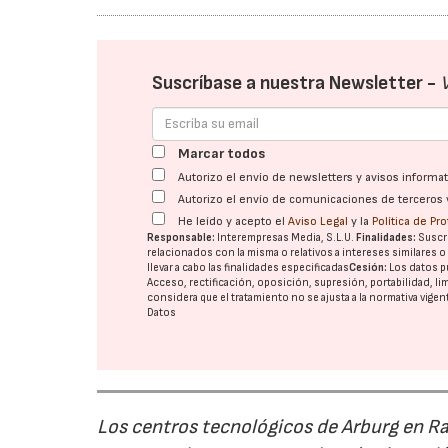
Suscríbase a nuestra Newsletter -
Marcar todos
Autorizo el envío de newsletters y avisos inform
Autorizo el envío de comunicaciones de terceros 
He leído y acepto el
Aviso Legal
y la
Política de Pr
Responsable:
Interempresas Media, S.L.U.
Finalidades:
Suscri
relacionados con la misma o relativos a intereses similares 
llevar a cabo las finalidades especificadas
Cesión:
Los datos p
Acceso, rectificación, oposición, supresión, portabilidad, l
considera que el tratamiento no se ajusta a la normativa vige
Datos
Los centros tecnológicos de Arburg en 