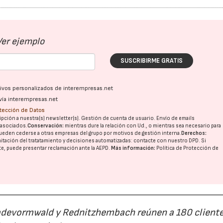
Ver ejemplo
SUSCRIBIRME GRATIS
ativos personalizados de interempresas.net
vía interempresas.net
otección de Datos
pción a nuestra(s) newsletter(s). Gestión de cuenta de usuario. Envío de emails
o asociados.
Conservación:
mientras dure la relación con Ud., o mientras sea necesario para
ueden cederse a otras
empresas del grupo
por motivos de gestión interna.
Derechos:
imitación del tratatamiento y decisiones automatizadas:
contacte con nuestro DPD
. Si
nte, puede presentar reclamación ante la
AEPD
.
Más información:
Política de Protección de
Radevormwald y Rednitzhembach reúnen a 180 cliente