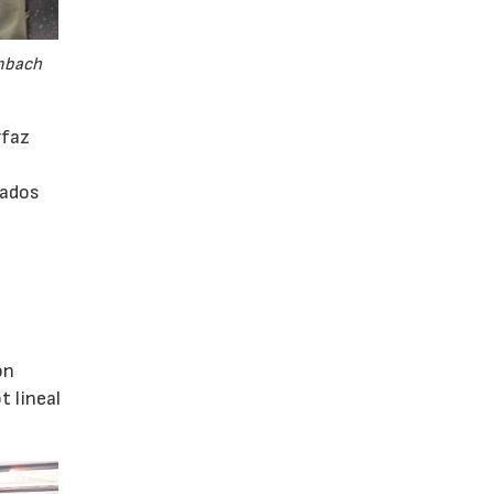
embach
rfaz
rados
ón
 lineal