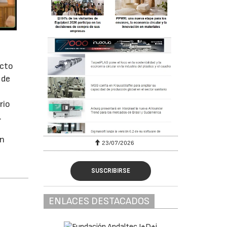
acto
 de
rio
.
ón
23/07/2026
SUSCRIBIRSE
ENLACES DESTACADOS