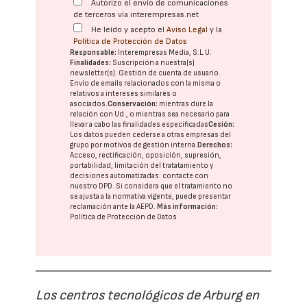
Autorizo el envío de comunicaciones
de terceros vía interempresas.net
He leído y acepto el
Aviso Legal
y la
Política de Protección de Datos
Responsable:
Interempresas Media, S.L.U.
Finalidades:
Suscripción a nuestra(s)
newsletter(s). Gestión de cuenta de usuario.
Envío de emails relacionados con la misma o
relativos a intereses similares o
asociados.
Conservación:
mientras dure la
relación con Ud., o mientras sea necesario para
llevar a cabo las finalidades especificadas
Cesión:
Los datos pueden cederse a otras
empresas del
grupo
por motivos de gestión interna.
Derechos:
Acceso, rectificación, oposición, supresión,
portabilidad, limitación del tratatamiento y
decisiones automatizadas:
contacte con
nuestro DPD
. Si considera que el tratamiento no
se ajusta a la normativa vigente, puede presentar
reclamación ante la
AEPD
.
Más información:
Política de Protección de Datos
Los centros tecnológicos de Arburg en