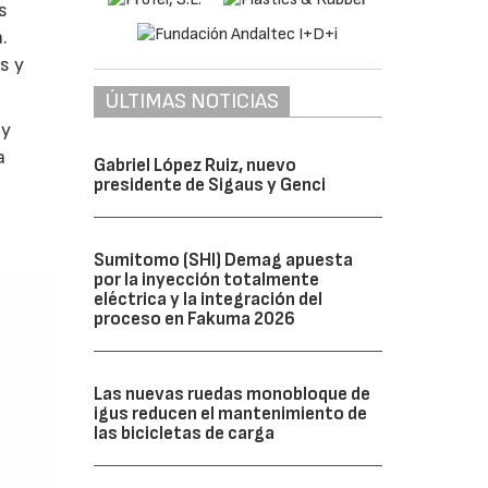
s
.
s y
ÚLTIMAS NOTICIAS
y
a
Gabriel López Ruiz, nuevo
presidente de Sigaus y Genci
Sumitomo (SHI) Demag apuesta
por la inyección totalmente
eléctrica y la integración del
proceso en Fakuma 2026
Las nuevas ruedas monobloque de
igus reducen el mantenimiento de
las bicicletas de carga