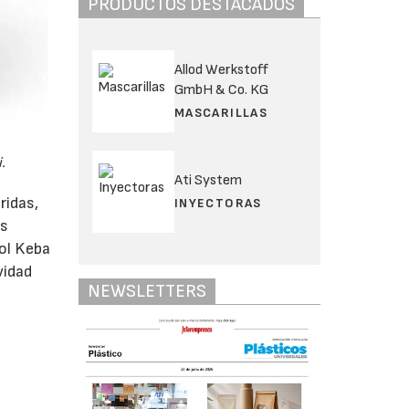
PRODUCTOS DESTACADOS
Allod Werkstoff
GmbH & Co. KG
MASCARILLAS
.
Ati System
ridas,
INYECTORAS
as
rol Keba
vidad
NEWSLETTERS