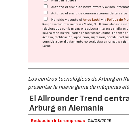
Marcar todos
Autorizo el envío de newsletters y avisos inform
Autorizo el envío de comunicaciones de terceros 
He leído y acepto el
Aviso Legal
y la
Política de Pr
Responsable:
Interempresas Media, S.L.U.
Finalidades:
Suscri
relacionados con la misma o relativos a intereses similares 
llevar a cabo las finalidades especificadas
Cesión:
Los datos p
Acceso, rectificación, oposición, supresión, portabilidad, l
considera que el tratamiento no se ajusta a la normativa vige
Datos
Los centros tecnológicos de Arburg en 
presentar la nueva gama de máquinas elé
El Allrounder Trend centra
Arburg en Alemania
Redacción Interempresas
04/08/2026