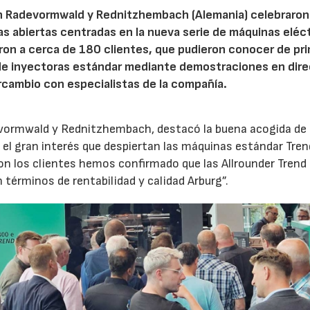
n Radevormwald y Rednitzhembach (Alemania) celebraron
tas abiertas centradas en la nueva serie de máquinas eléc
ron a cerca de 180 clientes, que pudieron conocer de pr
de inyectoras estándar mediante demostraciones en dire
rcambio con especialistas de la compañía.
evormwald y Rednitzhembach, destacó la buena acogida de 
el gran interés que despiertan las máquinas estándar Tren
 los clientes hemos confirmado que las Allrounder Trend
érminos de rentabilidad y calidad Arburg”.