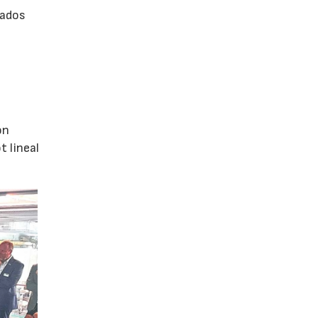
rados
ón
 lineal