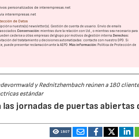
ativos personalizados de interempresas.net
vía interempresas.net
otección de Datos
pción a nuestra(s) newsletter(s). Gestión de cuenta de usuario. Envío de emails
o asociados.
Conservación:
mientras dure la relación con Ud., o mientras sea necesario para
ueden cederse a otras
empresas del grupo
por motivos de gestión interna.
Derechos:
imitación del tratatamiento y decisiones automatizadas:
contacte con nuestro DPD
. Si
nte, puede presentar reclamación ante la
AEPD
.
Más información:
Política de Protección de
Radevormwald y Rednitzhembach reúnen a 180 cliente
ctricas estándar
 las jornadas de puertas abiertas 
1807