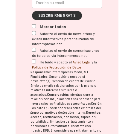
SUSCRIBIRME GRATIS
Marcar todos
Autorizo el envío de newsletters y
avisos informativos personalizados de
interempresas.net
Autorizo el envío de comunicaciones
de terceros vía interempresas.net
He leído y acepto el
Aviso Legal
y la
Política de Protección de Datos
Responsable:
Interempresas Media, S.L.U.
Finalidades:
Suscripción a nuestra(s)
newsletter(s). Gestión de cuenta de usuario.
Envío de emails relacionados con la misma o
relativos a intereses similares o
asociados.
Conservación:
mientras dure la
relación con Ud., o mientras sea necesario para
llevar a cabo las finalidades especificadas
Cesión:
Los datos pueden cederse a otras
empresas del
grupo
por motivos de gestión interna.
Derechos:
Acceso, rectificación, oposición, supresión,
portabilidad, limitación del tratatamiento y
decisiones automatizadas:
contacte con
nuestro DPD
. Si considera que el tratamiento no