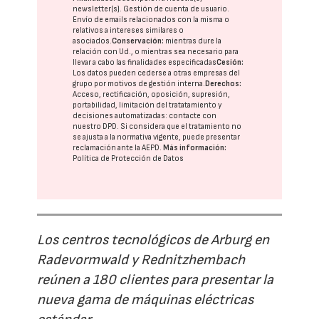
newsletter(s). Gestión de cuenta de usuario.
Envío de emails relacionados con la misma o
relativos a intereses similares o
asociados.
Conservación:
mientras dure la
relación con Ud., o mientras sea necesario para
llevar a cabo las finalidades especificadas
Cesión:
Los datos pueden cederse a otras
empresas del
grupo
por motivos de gestión interna.
Derechos:
Acceso, rectificación, oposición, supresión,
portabilidad, limitación del tratatamiento y
decisiones automatizadas:
contacte con
nuestro DPD
. Si considera que el tratamiento no
se ajusta a la normativa vigente, puede presentar
reclamación ante la
AEPD
.
Más información:
Política de Protección de Datos
Los centros tecnológicos de Arburg en
Radevormwald y Rednitzhembach
reúnen a 180 clientes para presentar la
nueva gama de máquinas eléctricas