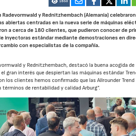
1850
n Radevormwald y Rednitzhembach (Alemania) celebraron
tas abiertas centradas en la nueva serie de máquinas eléc
ron a cerca de 180 clientes, que pudieron conocer de pr
de inyectoras estándar mediante demostraciones en dire
rcambio con especialistas de la compañía.
evormwald y Rednitzhembach, destacó la buena acogida de 
el gran interés que despiertan las máquinas estándar Tren
 los clientes hemos confirmado que las Allrounder Trend
érminos de rentabilidad y calidad Arburg”.