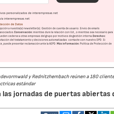
ativos personalizados de interempresas.net
vía interempresas.net
otección de Datos
pción a nuestra(s) newsletter(s). Gestión de cuenta de usuario. Envío de emails
o asociados.
Conservación:
mientras dure la relación con Ud., o mientras sea necesario para
ueden cederse a otras
empresas del grupo
por motivos de gestión interna.
Derechos:
imitación del tratatamiento y decisiones automatizadas:
contacte con nuestro DPD
. Si
nte, puede presentar reclamación ante la
AEPD
.
Más información:
Política de Protección de
Radevormwald y Rednitzhembach reúnen a 180 cliente
ctricas estándar
 las jornadas de puertas abiertas 