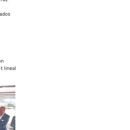
rados
ón
 lineal