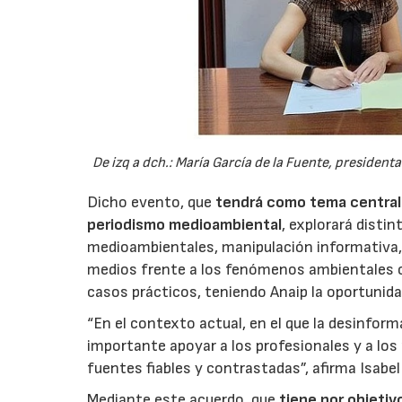
De izq a dch.: María García de la Fuente, president
Dicho evento, que
tendrá como tema central 
periodismo medioambiental
, explorará disti
medioambientales, manipulación informativa, e
medios frente a los fenómenos ambientales c
casos prácticos, teniendo Anaip la oportunid
“En el contexto actual, en el que la desinfor
importante apoyar a los profesionales y a lo
fuentes fiables y contrastadas”, afirma Isabel
Mediante este acuerdo, que
tiene por objetiv