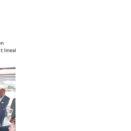
ón
 lineal