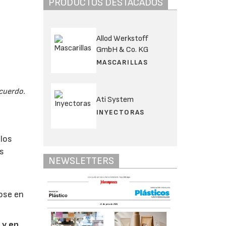
PRODUCTOS DESTACADOS
Allod Werkstoff
GmbH & Co. KG
MASCARILLAS
acuerdo.
Ati System
INYECTORAS
l
 los
es
NEWSLETTERS
ose en
 y en