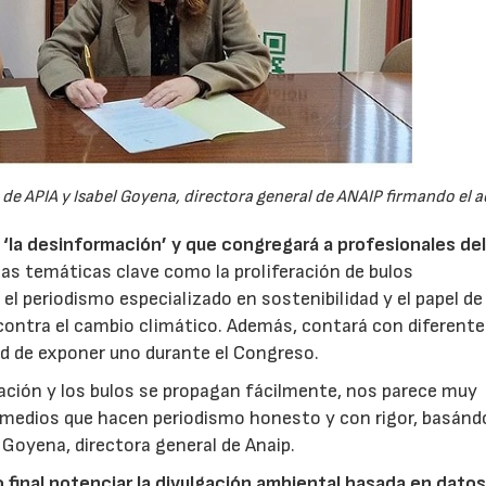
a de APIA y Isabel Goyena, directora general de ANAIP firmando el 
‘la desinformación’ y que congregará a profesionales de
ntas temáticas clave como la proliferación de bulos
l periodismo especializado en sostenibilidad y el papel de
ontra el cambio climático. Además, contará con diferent
ad de exponer uno durante el Congreso.
mación y los bulos se propagan fácilmente, nos parece muy
s medios que hacen periodismo honesto y con rigor, basánd
 Goyena, directora general de Anaip.
o final potenciar la divulgación ambiental basada en datos