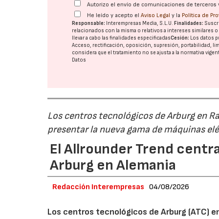
Autorizo el envío de comunicaciones de terceros 
He leído y acepto el
Aviso Legal
y la
Política de Pr
Responsable:
Interempresas Media, S.L.U.
Finalidades:
Suscri
relacionados con la misma o relativos a intereses similares 
llevar a cabo las finalidades especificadas
Cesión:
Los datos p
Acceso, rectificación, oposición, supresión, portabilidad, l
considera que el tratamiento no se ajusta a la normativa vige
Datos
Los centros tecnológicos de Arburg en 
presentar la nueva gama de máquinas elé
El Allrounder Trend centra
Arburg en Alemania
Redacción Interempresas
04/08/2026
Los centros tecnológicos de Arburg (ATC) e