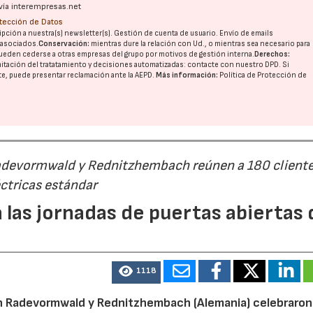
vía interempresas.net
otección de Datos
pción a nuestra(s) newsletter(s). Gestión de cuenta de usuario. Envío de emails
o asociados.
Conservación:
mientras dure la relación con Ud., o mientras sea necesario para
ueden cederse a otras
empresas del grupo
por motivos de gestión interna.
Derechos:
imitación del tratatamiento y decisiones automatizadas:
contacte con nuestro DPD
. Si
nte, puede presentar reclamación ante la
AEPD
.
Más información:
Política de Protección de
Radevormwald y Rednitzhembach reúnen a 180 cliente
ctricas estándar
 las jornadas de puertas abiertas 
1118
n Radevormwald y Rednitzhembach (Alemania) celebraron