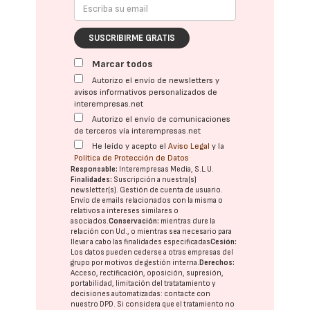
SUSCRIBIRME GRATIS
Marcar todos
Autorizo el envío de newsletters y
avisos informativos personalizados de
interempresas.net
Autorizo el envío de comunicaciones
de terceros vía interempresas.net
He leído y acepto el
Aviso Legal
y la
Política de Protección de Datos
Responsable:
Interempresas Media, S.L.U.
Finalidades:
Suscripción a nuestra(s)
newsletter(s). Gestión de cuenta de usuario.
Envío de emails relacionados con la misma o
relativos a intereses similares o
asociados.
Conservación:
mientras dure la
relación con Ud., o mientras sea necesario para
llevar a cabo las finalidades especificadas
Cesión:
Los datos pueden cederse a otras
empresas del
grupo
por motivos de gestión interna.
Derechos:
Acceso, rectificación, oposición, supresión,
portabilidad, limitación del tratatamiento y
decisiones automatizadas:
contacte con
nuestro DPD
. Si considera que el tratamiento no