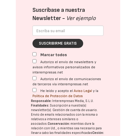
Suscríbase a nuestra
Newsletter -
Ver ejemplo
SUSCRIBIRME GRATIS
Marcar todos
Autorizo el envío de newsletters y
avisos informativos personalizados de
interempresas.net
Autorizo el envío de comunicaciones
de terceros vía interempresas.net
He leído y acepto el
Aviso Legal
y la
Política de Protección de Datos
Responsable:
Interempresas Media, S.L.U.
Finalidades:
Suscripción a nuestra(s)
newsletter(s). Gestión de cuenta de usuario.
Envío de emails relacionados con la misma o
relativos a intereses similares o
asociados.
Conservación:
mientras dure la
relación con Ud., o mientras sea necesario para
llevar a cabo las finalidades especificadas
Cesión: