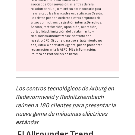
asociados.
Conservación:
mientras dure la
relación con Ud., o mientras sea necesario para
llevar a cabo las finalidades especificadas
Cesión:
Los datos pueden cederse a otras
empresas del
grupo
por motivos de gestión interna.
Derechos:
Acceso, rectificación, oposición, supresión,
portabilidad, limitación del tratatamiento y
decisiones automatizadas:
contacte con
nuestro DPD
. Si considera que el tratamiento no
se ajusta a la normativa vigente, puede presentar
reclamación ante la
AEPD
.
Más información:
Política de Protección de Datos
Los centros tecnológicos de Arburg en
Radevormwald y Rednitzhembach
reúnen a 180 clientes para presentar la
nueva gama de máquinas eléctricas
estándar
El Allrounder Trend