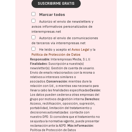
SUSCRIBIRME GRATIS
Marcar todos
Autorizo el envío de newsletters y
avisos informativos personalizados de
interempresas.net
Autorizo el envío de comunicaciones
de terceros vía interempresas.net
He leído y acepto el
Aviso Legal
y la
Política de Protección de Datos
Responsable:
Interempresas Media, S.L.U.
Finalidades:
Suscripción a nuestra(s)
newsletter(s). Gestión de cuenta de usuario.
Envío de emails relacionados con la misma o
relativos a intereses similares o
asociados.
Conservación:
mientras dure la
relación con Ud., o mientras sea necesario para
llevar a cabo las finalidades especificadas
Cesión:
Los datos pueden cederse a otras
empresas del
grupo
por motivos de gestión interna.
Derechos:
Acceso, rectificación, oposición, supresión,
portabilidad, limitación del tratatamiento y
decisiones automatizadas:
contacte con
nuestro DPD
. Si considera que el tratamiento no
se ajusta a la normativa vigente, puede presentar
reclamación ante la
AEPD
.
Más información:
Política de Protección de Datos