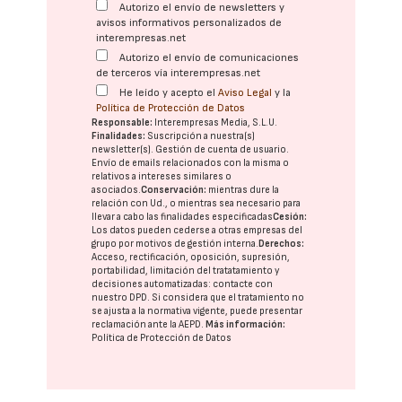
Autorizo el envío de newsletters y
avisos informativos personalizados de
interempresas.net
Autorizo el envío de comunicaciones
de terceros vía interempresas.net
He leído y acepto el
Aviso Legal
y la
Política de Protección de Datos
Responsable:
Interempresas Media, S.L.U.
Finalidades:
Suscripción a nuestra(s)
newsletter(s). Gestión de cuenta de usuario.
Envío de emails relacionados con la misma o
relativos a intereses similares o
asociados.
Conservación:
mientras dure la
relación con Ud., o mientras sea necesario para
llevar a cabo las finalidades especificadas
Cesión:
Los datos pueden cederse a otras
empresas del
grupo
por motivos de gestión interna.
Derechos:
Acceso, rectificación, oposición, supresión,
portabilidad, limitación del tratatamiento y
decisiones automatizadas:
contacte con
nuestro DPD
. Si considera que el tratamiento no
se ajusta a la normativa vigente, puede presentar
reclamación ante la
AEPD
.
Más información:
Política de Protección de Datos