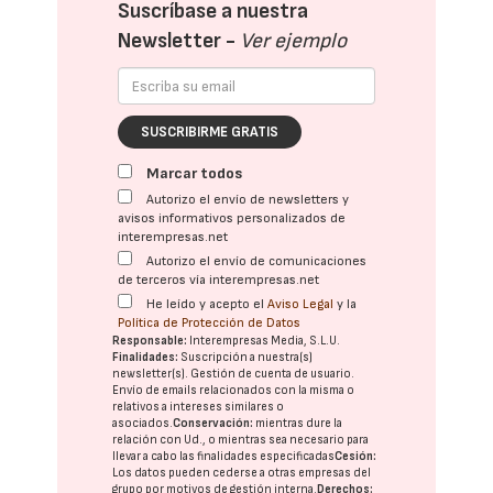
Suscríbase a nuestra
Newsletter -
Ver ejemplo
SUSCRIBIRME GRATIS
Marcar todos
Autorizo el envío de newsletters y
avisos informativos personalizados de
interempresas.net
Autorizo el envío de comunicaciones
de terceros vía interempresas.net
He leído y acepto el
Aviso Legal
y la
Política de Protección de Datos
Responsable:
Interempresas Media, S.L.U.
Finalidades:
Suscripción a nuestra(s)
newsletter(s). Gestión de cuenta de usuario.
Envío de emails relacionados con la misma o
relativos a intereses similares o
asociados.
Conservación:
mientras dure la
relación con Ud., o mientras sea necesario para
llevar a cabo las finalidades especificadas
Cesión:
Los datos pueden cederse a otras
empresas del
grupo
por motivos de gestión interna.
Derechos: