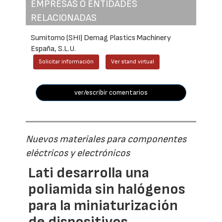
EMPRESAS O ENTIDADES
RELACIONADAS
Sumitomo (SHI) Demag Plastics Machinery
España, S.L.U.
Solicitar información
Ver stand virtual
ver/escribir comentarios
Nuevos materiales para componentes
eléctricos y electrónicos
Lati desarrolla una
poliamida sin halógenos
para la miniaturización