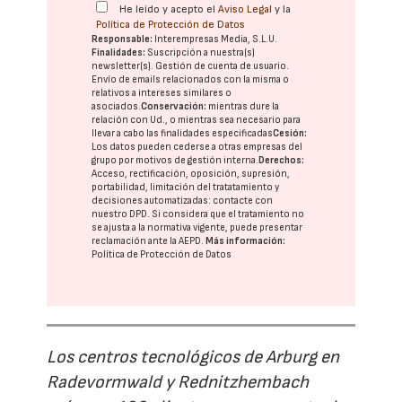
He leído y acepto el
Aviso Legal
y la
Política de Protección de Datos
Responsable:
Interempresas Media, S.L.U.
Finalidades:
Suscripción a nuestra(s)
newsletter(s). Gestión de cuenta de usuario.
Envío de emails relacionados con la misma o
relativos a intereses similares o
asociados.
Conservación:
mientras dure la
relación con Ud., o mientras sea necesario para
llevar a cabo las finalidades especificadas
Cesión:
Los datos pueden cederse a otras
empresas del
grupo
por motivos de gestión interna.
Derechos:
Acceso, rectificación, oposición, supresión,
portabilidad, limitación del tratatamiento y
decisiones automatizadas:
contacte con
nuestro DPD
. Si considera que el tratamiento no
se ajusta a la normativa vigente, puede presentar
reclamación ante la
AEPD
.
Más información:
Política de Protección de Datos
Los centros tecnológicos de Arburg en
Radevormwald y Rednitzhembach