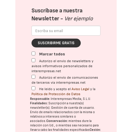
Suscríbase a nuestra
Newsletter -
Ver ejemplo
SUSCRIBIRME GRATIS
Marcar todos
Autorizo el envío de newsletters y
avisos informativos personalizados de
interempresas.net
Autorizo el envío de comunicaciones
de terceros vía interempresas.net
He leído y acepto el
Aviso Legal
y la
Política de Protección de Datos
Responsable:
Interempresas Media, S.L.U.
Finalidades:
Suscripción a nuestra(s)
newsletter(s). Gestión de cuenta de usuario.
Envío de emails relacionados con la misma o
relativos a intereses similares o
asociados.
Conservación:
mientras dure la
relación con Ud., o mientras sea necesario para
llevar a cabo las finalidades especificadas
Cesión: