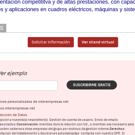
mentación competititva y de altas prestaciones, con capa
 y aplicaciones en cuadros eléctricos, máquinas y sis
AS
Solicitar información
Ver stand virtual
Ver ejemplo
SUSCRIBIRME GRATIS
ativos personalizados de interempresas.net
vía interempresas.net
otección de Datos
pción a nuestra(s) newsletter(s). Gestión de cuenta de usuario. Envío de emails
o asociados.
Conservación:
mientras dure la relación con Ud., o mientras sea necesario para
ueden cederse a otras
empresas del grupo
por motivos de gestión interna.
Derechos:
imitación del tratatamiento y decisiones automatizadas:
contacte con nuestro DPD
. Si