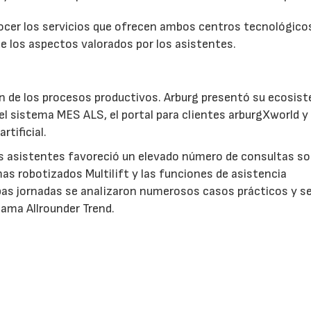
nocer los servicios que ofrecen ambos centros tecnológico
e los aspectos valorados por los asistentes.
ción de los procesos productivos. Arburg presentó su ecosis
 el sistema MES ALS, el portal para clientes arburgXworld y
rtificial.
os asistentes favoreció un elevado número de consultas so
as robotizados Multilift y las funciones de asistencia
bas jornadas se analizaron numerosos casos prácticos y s
gama Allrounder Trend.
AS
Solicitar información
Ver stand virtual