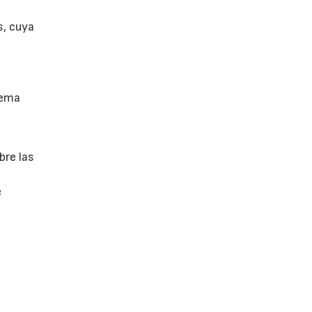
s, cuya
tema
bre las
e