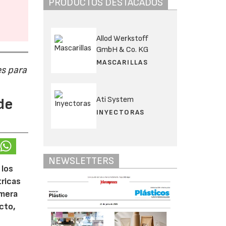
PRODUCTOS DESTACADOS
Allod Werkstoff
GmbH & Co. KG
MASCARILLAS
s para
Ati System
de
INYECTORAS
NEWSLETTERS
 los
tricas
imera
cto,