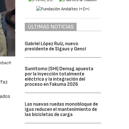
ÚLTIMAS NOTICIAS
Gabriel López Ruiz, nuevo
presidente de Sigaus y Genci
embach
Sumitomo (SHI) Demag apuesta
por la inyección totalmente
eléctrica y la integración del
rfaz
proceso en Fakuma 2026
rados
Las nuevas ruedas monobloque de
igus reducen el mantenimiento de
las bicicletas de carga