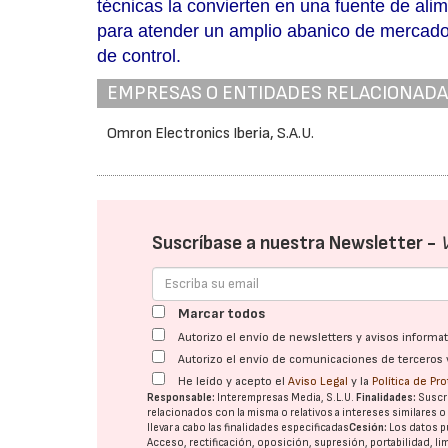
técnicas la convierten en una fuente de ali
para atender un amplio abanico de mercados
de control.
EMPRESAS O ENTIDADES RELACIONAD
Omron Electronics Iberia, S.A.U.
Suscríbase a nuestra Newsletter -
Marcar todos
Autorizo el envío de newsletters y avisos inform
Autorizo el envío de comunicaciones de terceros 
He leído y acepto el
Aviso Legal
y la
Política de Pr
Responsable:
Interempresas Media, S.L.U.
Finalidades:
Suscri
relacionados con la misma o relativos a intereses similares 
llevar a cabo las finalidades especificadas
Cesión:
Los datos p
Acceso, rectificación, oposición, supresión, portabilidad, l