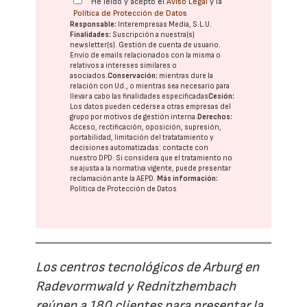
He leído y acepto el
Aviso Legal
y la
Política de Protección de Datos
Responsable:
Interempresas Media, S.L.U.
Finalidades:
Suscripción a nuestra(s)
newsletter(s). Gestión de cuenta de usuario.
Envío de emails relacionados con la misma o
relativos a intereses similares o
asociados.
Conservación:
mientras dure la
relación con Ud., o mientras sea necesario para
llevar a cabo las finalidades especificadas
Cesión:
Los datos pueden cederse a otras
empresas del
grupo
por motivos de gestión interna.
Derechos:
Acceso, rectificación, oposición, supresión,
portabilidad, limitación del tratatamiento y
decisiones automatizadas:
contacte con
nuestro DPD
. Si considera que el tratamiento no
se ajusta a la normativa vigente, puede presentar
reclamación ante la
AEPD
.
Más información:
Política de Protección de Datos
Los centros tecnológicos de Arburg en
Radevormwald y Rednitzhembach
reúnen a 180 clientes para presentar la