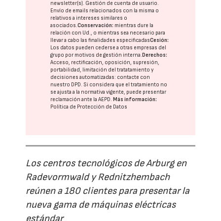
newsletter(s). Gestión de cuenta de usuario.
Envío de emails relacionados con la misma o
relativos a intereses similares o
asociados.
Conservación:
mientras dure la
relación con Ud., o mientras sea necesario para
llevar a cabo las finalidades especificadas
Cesión:
Los datos pueden cederse a otras
empresas del
grupo
por motivos de gestión interna.
Derechos:
Acceso, rectificación, oposición, supresión,
portabilidad, limitación del tratatamiento y
decisiones automatizadas:
contacte con
nuestro DPD
. Si considera que el tratamiento no
se ajusta a la normativa vigente, puede presentar
reclamación ante la
AEPD
.
Más información:
Política de Protección de Datos
Los centros tecnológicos de Arburg en
Radevormwald y Rednitzhembach
reúnen a 180 clientes para presentar la
nueva gama de máquinas eléctricas
estándar