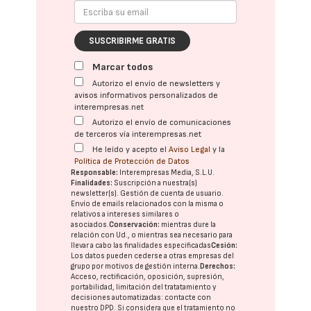
SUSCRIBIRME GRATIS
Marcar todos
Autorizo el envío de newsletters y
avisos informativos personalizados de
interempresas.net
Autorizo el envío de comunicaciones
de terceros vía interempresas.net
He leído y acepto el
Aviso Legal
y la
Política de Protección de Datos
Responsable:
Interempresas Media, S.L.U.
Finalidades:
Suscripción a nuestra(s)
newsletter(s). Gestión de cuenta de usuario.
Envío de emails relacionados con la misma o
relativos a intereses similares o
asociados.
Conservación:
mientras dure la
relación con Ud., o mientras sea necesario para
llevar a cabo las finalidades especificadas
Cesión:
Los datos pueden cederse a otras
empresas del
grupo
por motivos de gestión interna.
Derechos:
Acceso, rectificación, oposición, supresión,
portabilidad, limitación del tratatamiento y
decisiones automatizadas:
contacte con
nuestro DPD
. Si considera que el tratamiento no