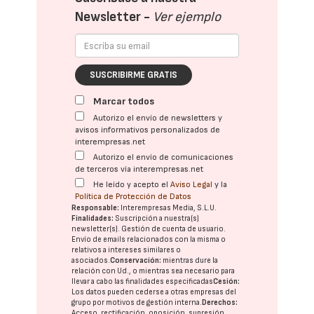
Newsletter -
Ver ejemplo
SUSCRIBIRME GRATIS
Marcar todos
Autorizo el envío de newsletters y
avisos informativos personalizados de
interempresas.net
Autorizo el envío de comunicaciones
de terceros vía interempresas.net
He leído y acepto el
Aviso Legal
y la
Política de Protección de Datos
Responsable:
Interempresas Media, S.L.U.
Finalidades:
Suscripción a nuestra(s)
newsletter(s). Gestión de cuenta de usuario.
Envío de emails relacionados con la misma o
relativos a intereses similares o
asociados.
Conservación:
mientras dure la
relación con Ud., o mientras sea necesario para
llevar a cabo las finalidades especificadas
Cesión:
Los datos pueden cederse a otras
empresas del
grupo
por motivos de gestión interna.
Derechos:
Acceso, rectificación, oposición, supresión,