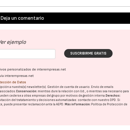
Deja un comentario
Ver ejemplo
SUSCRIBIRME GRATIS
ativos personalizados de interempresas.net
vía interempresas.net
otección de Datos
pción a nuestra(s) newsletter(s). Gestión de cuenta de usuario. Envío de emails
o asociados.
Conservación:
mientras dure la relación con Ud., o mientras sea necesario para
ueden cederse a otras
empresas del grupo
por motivos de gestión interna.
Derechos:
imitación del tratatamiento y decisiones automatizadas:
contacte con nuestro DPD
. Si
nte, puede presentar reclamación ante la
AEPD
.
Más información:
Política de Protección de