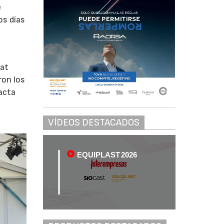
e
os días
sat
ron los
acta
VÍDEOS DESTACADOS
EQUIPLAST 2026