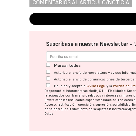
COMENTARIOS AL ARTÍCULO/NOTICIA
Suscríbase a nuestra Newsletter -
Marcar todos
Autorizo el envío de newsletters y avisos inform
Autorizo el envío de comunicaciones de terceros 
He leído y acepto el
Aviso Legal
y la
Política de Pr
Responsable:
Interempresas Media, S.L.U.
Finalidades:
Suscri
relacionados con la misma o relativos a intereses similares 
llevar a cabo las finalidades especificadas
Cesión:
Los datos p
Acceso, rectificación, oposición, supresión, portabilidad, l
considera que el tratamiento no se ajusta a la normativa vige
Datos