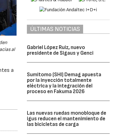
ÚLTIMAS NOTICIAS
eden
Gabriel López Ruiz, nuevo
cias al
presidente de Sigaus y Genci
ntes a
Sumitomo (SHI) Demag apuesta
por la inyección totalmente
eléctrica y la integración del
proceso en Fakuma 2026
Las nuevas ruedas monobloque de
igus reducen el mantenimiento de
las bicicletas de carga