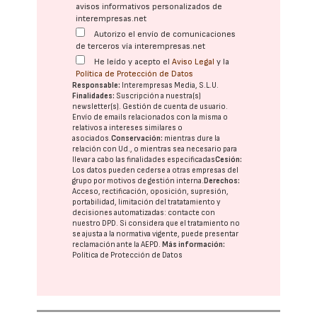
avisos informativos personalizados de
interempresas.net
Autorizo el envío de comunicaciones
de terceros vía interempresas.net
He leído y acepto el
Aviso Legal
y la
Política de Protección de Datos
Responsable:
Interempresas Media, S.L.U.
Finalidades:
Suscripción a nuestra(s)
newsletter(s). Gestión de cuenta de usuario.
Envío de emails relacionados con la misma o
relativos a intereses similares o
asociados.
Conservación:
mientras dure la
relación con Ud., o mientras sea necesario para
llevar a cabo las finalidades especificadas
Cesión:
Los datos pueden cederse a otras
empresas del
grupo
por motivos de gestión interna.
Derechos:
Acceso, rectificación, oposición, supresión,
portabilidad, limitación del tratatamiento y
decisiones automatizadas:
contacte con
nuestro DPD
. Si considera que el tratamiento no
se ajusta a la normativa vigente, puede presentar
reclamación ante la
AEPD
.
Más información:
Política de Protección de Datos