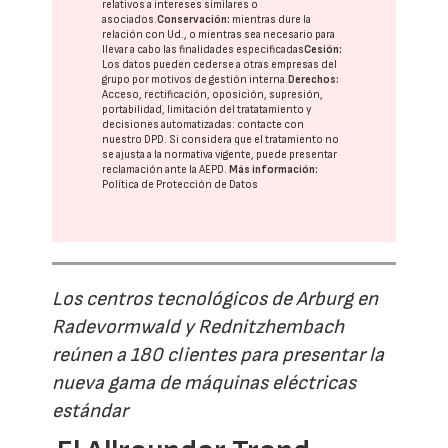
relativos a intereses similares o
asociados.
Conservación:
mientras dure la
relación con Ud., o mientras sea necesario para
llevar a cabo las finalidades especificadas
Cesión:
Los datos pueden cederse a otras
empresas del
grupo
por motivos de gestión interna.
Derechos:
Acceso, rectificación, oposición, supresión,
portabilidad, limitación del tratatamiento y
decisiones automatizadas:
contacte con
nuestro DPD
. Si considera que el tratamiento no
se ajusta a la normativa vigente, puede presentar
reclamación ante la
AEPD
.
Más información:
Política de Protección de Datos
Los centros tecnológicos de Arburg en
Radevormwald y Rednitzhembach
reúnen a 180 clientes para presentar la
nueva gama de máquinas eléctricas
estándar