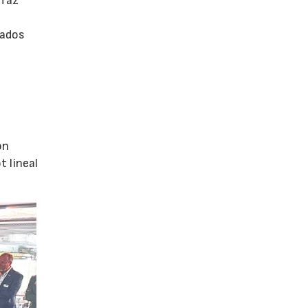
rfaz
rados
ón
 lineal