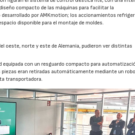
n figuran el sistema de control Gestica lite, con una inte
 diseño compacto de las máquinas para facilitar la
 desarrollado por AMKmotion; los accionamientos refrige
 espacio disponible para el montaje de moldes.
l oeste, norte y este de Alemania, pudieron ver distintas
nd equipada con un resguardo compacto para automatizaci
s piezas eran retiradas automáticamente mediante un robot
nta transportadora.