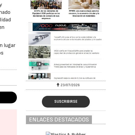
y
mnado
lidad
en
n lugar
os
23/07/2026
SUSCRIBIRSE
ENLACES DESTACADOS