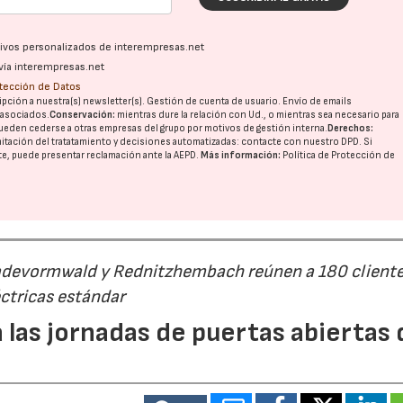
ativos personalizados de interempresas.net
vía interempresas.net
otección de Datos
pción a nuestra(s) newsletter(s). Gestión de cuenta de usuario. Envío de emails
o asociados.
Conservación:
mientras dure la relación con Ud., o mientras sea necesario para
ueden cederse a otras
empresas del grupo
por motivos de gestión interna.
Derechos:
imitación del tratatamiento y decisiones automatizadas:
contacte con nuestro DPD
. Si
nte, puede presentar reclamación ante la
AEPD
.
Más información:
Política de Protección de
Radevormwald y Rednitzhembach reúnen a 180 cliente
ctricas estándar
 las jornadas de puertas abiertas 