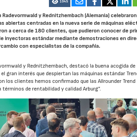
1045
n Radevormwald y Rednitzhembach (Alemania) celebraron
tas abiertas centradas en la nueva serie de máquinas eléc
ron a cerca de 180 clientes, que pudieron conocer de pr
de inyectoras estándar mediante demostraciones en dire
rcambio con especialistas de la compañía.
evormwald y Rednitzhembach, destacó la buena acogida de 
el gran interés que despiertan las máquinas estándar Tren
 los clientes hemos confirmado que las Allrounder Trend
érminos de rentabilidad y calidad Arburg”.