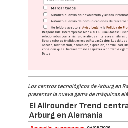
Marcar todos
Autorizo el envío de newsletters y avisos inform
Autorizo el envío de comunicaciones de terceros 
He leído y acepto el
Aviso Legal
y la
Política de Pr
Responsable:
Interempresas Media, S.L.U.
Finalidades:
Suscri
relacionados con la misma o relativos a intereses similares 
llevar a cabo las finalidades especificadas
Cesión:
Los datos p
Acceso, rectificación, oposición, supresión, portabilidad, l
considera que el tratamiento no se ajusta a la normativa vige
Datos
Los centros tecnológicos de Arburg en 
presentar la nueva gama de máquinas elé
El Allrounder Trend centra
Arburg en Alemania
Redacción Interempresas
04/08/2026