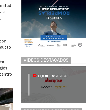
 mitad
vía
,
 con
oducto
VÍDEOS DESTACADOS
rta
glés
 centro
EQUIPLAST 2026