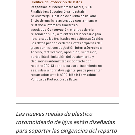
Política de Protección de Datos
Responsable:
Interempresas Media, S.L.U.
Finalidades:
Suscripción a nuestra(s)
newsletter(s). Gestión de cuenta de usuario.
Envío de emails relacionados con la misma o
relativos a intereses similares o
asociados.
Conservación:
mientras dure la
relación con Ud., o mientras sea necesario para
llevar a cabo las finalidades especificadas
Cesión:
Los datos pueden cederse a otras
empresas del
grupo
por motivos de gestión interna.
Derechos:
Acceso, rectificación, oposición, supresión,
portabilidad, limitación del tratatamiento y
decisiones automatizadas:
contacte con
nuestro DPD
. Si considera que el tratamiento no
se ajusta a la normativa vigente, puede presentar
reclamación ante la
AEPD
.
Más información:
Política de Protección de Datos
Las nuevas ruedas de plástico
rotomoldeado de igus están diseñadas
para soportar las exigencias del reparto