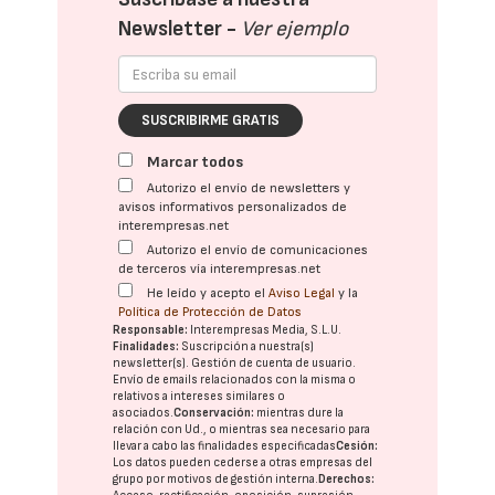
Newsletter -
Ver ejemplo
SUSCRIBIRME GRATIS
Marcar todos
Autorizo el envío de newsletters y
avisos informativos personalizados de
interempresas.net
Autorizo el envío de comunicaciones
de terceros vía interempresas.net
He leído y acepto el
Aviso Legal
y la
Política de Protección de Datos
Responsable:
Interempresas Media, S.L.U.
Finalidades:
Suscripción a nuestra(s)
newsletter(s). Gestión de cuenta de usuario.
Envío de emails relacionados con la misma o
relativos a intereses similares o
asociados.
Conservación:
mientras dure la
relación con Ud., o mientras sea necesario para
llevar a cabo las finalidades especificadas
Cesión:
Los datos pueden cederse a otras
empresas del
grupo
por motivos de gestión interna.
Derechos: