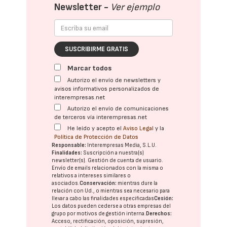
Newsletter -
Ver ejemplo
SUSCRIBIRME GRATIS
Marcar todos
Autorizo el envío de newsletters y
avisos informativos personalizados de
interempresas.net
Autorizo el envío de comunicaciones
de terceros vía interempresas.net
He leído y acepto el
Aviso Legal
y la
Política de Protección de Datos
Responsable:
Interempresas Media, S.L.U.
Finalidades:
Suscripción a nuestra(s)
newsletter(s). Gestión de cuenta de usuario.
Envío de emails relacionados con la misma o
relativos a intereses similares o
asociados.
Conservación:
mientras dure la
relación con Ud., o mientras sea necesario para
llevar a cabo las finalidades especificadas
Cesión:
Los datos pueden cederse a otras
empresas del
grupo
por motivos de gestión interna.
Derechos:
Acceso, rectificación, oposición, supresión,