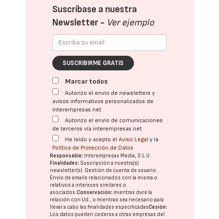
Suscríbase a nuestra
Newsletter -
Ver ejemplo
SUSCRIBIRME GRATIS
Marcar todos
Autorizo el envío de newsletters y
avisos informativos personalizados de
interempresas.net
Autorizo el envío de comunicaciones
de terceros vía interempresas.net
He leído y acepto el
Aviso Legal
y la
Política de Protección de Datos
Responsable:
Interempresas Media, S.L.U.
Finalidades:
Suscripción a nuestra(s)
newsletter(s). Gestión de cuenta de usuario.
Envío de emails relacionados con la misma o
relativos a intereses similares o
asociados.
Conservación:
mientras dure la
relación con Ud., o mientras sea necesario para
llevar a cabo las finalidades especificadas
Cesión:
Los datos pueden cederse a otras
empresas del