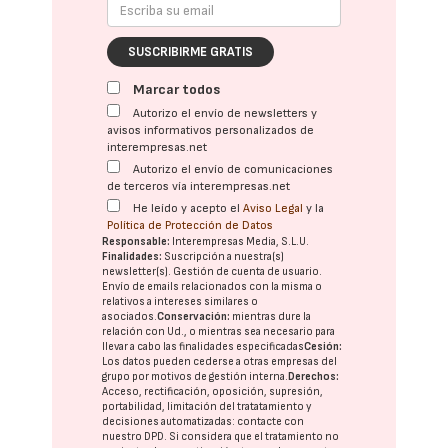
SUSCRIBIRME GRATIS
Marcar todos
Autorizo el envío de newsletters y
avisos informativos personalizados de
interempresas.net
Autorizo el envío de comunicaciones
de terceros vía interempresas.net
He leído y acepto el
Aviso Legal
y la
Política de Protección de Datos
Responsable:
Interempresas Media, S.L.U.
Finalidades:
Suscripción a nuestra(s)
newsletter(s). Gestión de cuenta de usuario.
Envío de emails relacionados con la misma o
relativos a intereses similares o
asociados.
Conservación:
mientras dure la
relación con Ud., o mientras sea necesario para
llevar a cabo las finalidades especificadas
Cesión:
Los datos pueden cederse a otras
empresas del
grupo
por motivos de gestión interna.
Derechos:
Acceso, rectificación, oposición, supresión,
portabilidad, limitación del tratatamiento y
decisiones automatizadas:
contacte con
nuestro DPD
. Si considera que el tratamiento no