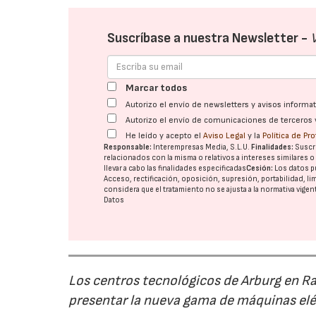
Suscríbase a nuestra Newsletter -
Marcar todos
Autorizo el envío de newsletters y avisos inform
Autorizo el envío de comunicaciones de terceros 
He leído y acepto el
Aviso Legal
y la
Política de Pr
Responsable:
Interempresas Media, S.L.U.
Finalidades:
Suscri
relacionados con la misma o relativos a intereses similares 
llevar a cabo las finalidades especificadas
Cesión:
Los datos p
Acceso, rectificación, oposición, supresión, portabilidad, l
considera que el tratamiento no se ajusta a la normativa vige
Datos
Los centros tecnológicos de Arburg en 
presentar la nueva gama de máquinas elé