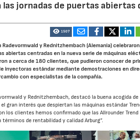
 las jornadas de puertas abiertas 
1507
n Radevormwald y Rednitzhembach (Alemania) celebraron
tas abiertas centradas en la nueva serie de máquinas eléc
ron a cerca de 180 clientes, que pudieron conocer de pr
de inyectoras estándar mediante demostraciones en dire
rcambio con especialistas de la compañía.
evormwald y Rednitzhembach, destacó la buena acogida de 
el gran interés que despiertan las máquinas estándar Tren
 los clientes hemos confirmado que las Allrounder Trend
érminos de rentabilidad y calidad Arburg”.