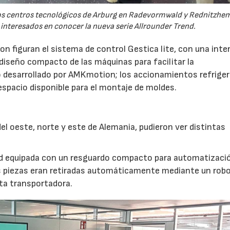
 los centros tecnológicos de Arburg en Radevormwald y Rednitzh
 interesados en conocer la nueva serie Allrounder Trend.
n figuran el sistema de control Gestica lite, con una inte
 diseño compacto de las máquinas para facilitar la
 desarrollado por AMKmotion; los accionamientos refrige
 espacio disponible para el montaje de moldes.
l oeste, norte y este de Alemania, pudieron ver distintas
nd equipada con un resguardo compacto para automatizaci
s piezas eran retiradas automáticamente mediante un robot
nta transportadora.