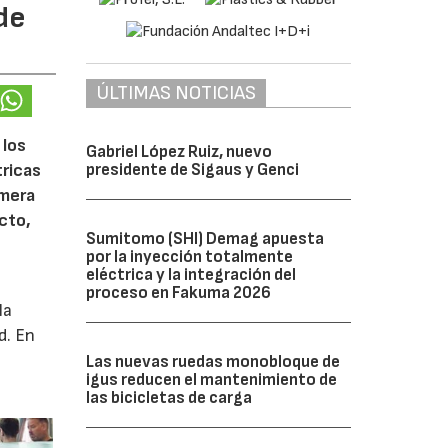
de
ÚLTIMAS NOTICIAS
 los
Gabriel López Ruiz, nuevo
tricas
presidente de Sigaus y Genci
imera
cto,
Sumitomo (SHI) Demag apuesta
por la inyección totalmente
eléctrica y la integración del
proceso en Fakuma 2026
la
d. En
Las nuevas ruedas monobloque de
igus reducen el mantenimiento de
las bicicletas de carga