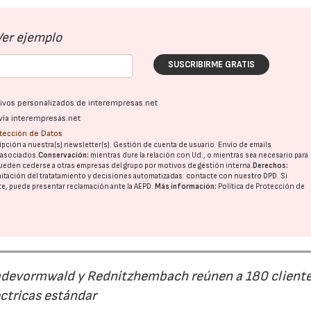
Ver ejemplo
SUSCRIBIRME GRATIS
ativos personalizados de interempresas.net
vía interempresas.net
otección de Datos
pción a nuestra(s) newsletter(s). Gestión de cuenta de usuario. Envío de emails
o asociados.
Conservación:
mientras dure la relación con Ud., o mientras sea necesario para
ueden cederse a otras
empresas del grupo
por motivos de gestión interna.
Derechos:
imitación del tratatamiento y decisiones automatizadas:
contacte con nuestro DPD
. Si
nte, puede presentar reclamación ante la
AEPD
.
Más información:
Política de Protección de
23/07/2026
30/07/2026
Radevormwald y Rednitzhembach reúnen a 180 cliente
ctricas estándar