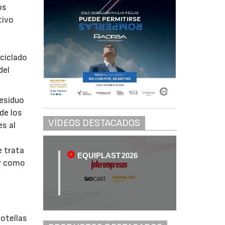
os
tivo
ciclado
del
residuo
de los
VÍDEOS DESTACADOS
s al
s
e trata
EQUIPLAST 2026
ar como
a
a
botellas