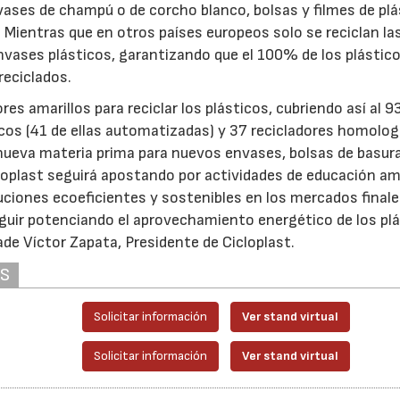
vases de champú o de corcho blanco, bolsas y filmes de plá
ientras que en otros países europeos solo se reciclan la
envases plásticos, garantizando que el 100% de los plástic
reciclados.
 amarillos para reciclar los plásticos, cubriendo así al 
ticos (41 de ellas automatizadas) y 37 recicladores homolo
 nueva materia prima para nuevos envases, bolsas de basura
icloplast seguirá apostando por actividades de educación a
uciones ecoeficientes y sostenibles en los mercados finale
guir potenciando el aprovechamiento energético de los pl
de Víctor Zapata, Presidente de Cicloplast.
AS
Solicitar información
Ver stand virtual
Solicitar información
Ver stand virtual