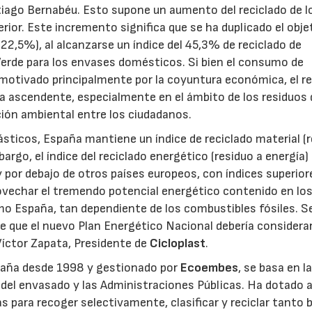
iago Bernabéu. Esto supone un aumento del reciclado de l
rior. Este incremento significa que se ha duplicado el obje
 (22,5%), al alcanzarse un índice del 45,3% de reciclado de
Verde para los envases domésticos. Si bien el consumo de
 motivado principalmente por la coyuntura económica, el re
 ascendente, especialmente en el ámbito de los residuos 
ción ambiental entre los ciudadanos.
ásticos, España mantiene un índice de reciclado material (
argo, el índice del reciclado energético (residuo a energía) 
por debajo de otros países europeos, con índices superiore
vechar el tremendo potencial energético contenido en lo
mo España, tan dependiente de los combustibles fósiles. S
le que el nuevo Plan Energético Nacional debería consider
Víctor Zapata, Presidente de
Cicloplast
.
paña desde 1998 y gestionado por
Ecoembes
, se basa en l
 del envasado y las Administraciones Públicas. Ha dotado 
s para recoger selectivamente, clasificar y reciclar tanto 