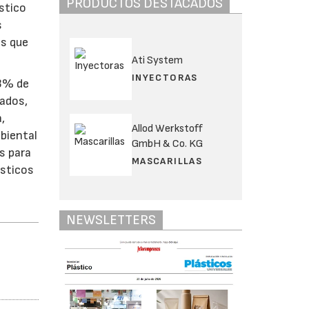
PRODUCTOS DESTACADOS
stico
s
os que
Ati System
INYECTORAS
93% de
gados,
,
Allod Werkstoff
mbiental
GmbH & Co. KG
s para
MASCARILLAS
ásticos
NEWSLETTERS