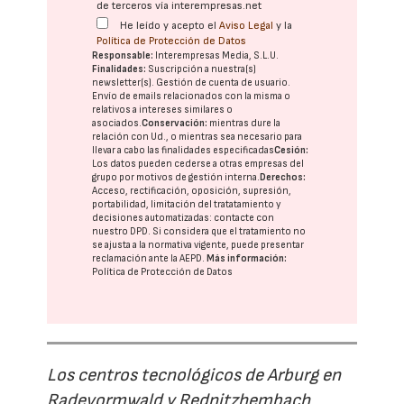
de terceros vía interempresas.net
He leído y acepto el
Aviso Legal
y la
Política de Protección de Datos
Responsable:
Interempresas Media, S.L.U.
Finalidades:
Suscripción a nuestra(s)
newsletter(s). Gestión de cuenta de usuario.
Envío de emails relacionados con la misma o
relativos a intereses similares o
asociados.
Conservación:
mientras dure la
relación con Ud., o mientras sea necesario para
llevar a cabo las finalidades especificadas
Cesión:
Los datos pueden cederse a otras
empresas del
grupo
por motivos de gestión interna.
Derechos:
Acceso, rectificación, oposición, supresión,
portabilidad, limitación del tratatamiento y
decisiones automatizadas:
contacte con
nuestro DPD
. Si considera que el tratamiento no
se ajusta a la normativa vigente, puede presentar
reclamación ante la
AEPD
.
Más información:
Política de Protección de Datos
Los centros tecnológicos de Arburg en
Radevormwald y Rednitzhembach