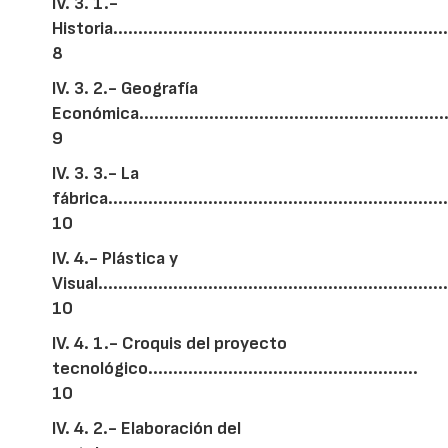
IV. 3. 1.-
Historia....................................................................
8
IV. 3. 2.- Geografía
Económica..............................................................
9
IV. 3. 3.- La
fábrica....................................................................
10
IV. 4.- Plástica y
Visual......................................................................
10
IV. 4. 1.- Croquis del proyecto
tecnológico......................................................
10
IV. 4. 2.- Elaboración del