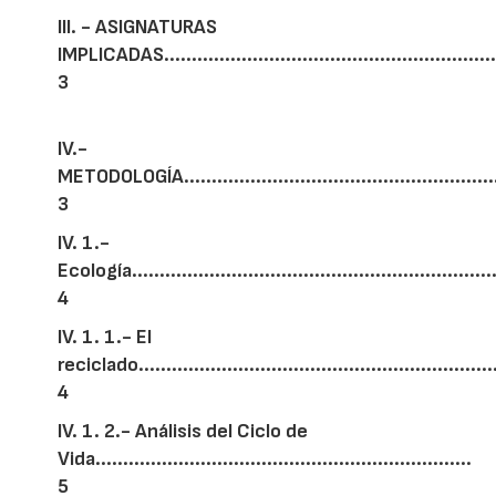
III. - ASIGNATURAS
IMPLICADAS............................................................
3
IV.-
METODOLOGÍA............................................................
3
IV. 1.-
Ecología...................................................................
4
IV. 1. 1.- El
reciclado.................................................................
4
IV. 1. 2.- Análisis del Ciclo de
Vida....................................................................
5