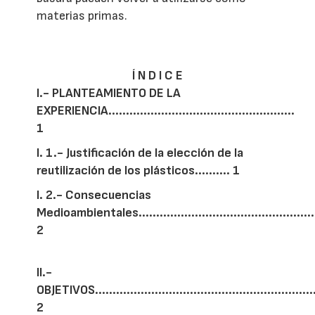
materias primas.
Í N D I C E
I.- PLANTEAMIENTO DE LA
EXPERIENCIA.....................................................
1
I. 1.- Justificación de la elección de la
reutilización de los plásticos.......... 1
I. 2.- Consecuencias
Medioambientales...................................................
2
II.-
OBJETIVOS.................................................................
2