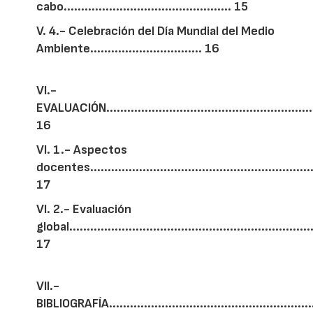
cabo................................................ 15
V. 4.- Celebración del Día Mundial del Medio
Ambiente................................ 16
VI.-
EVALUACIÓN..............................................................
16
VI. 1.- Aspectos
docentes.................................................................
17
VI. 2.- Evaluación
global......................................................................
17
VII.-
BIBLIOGRAFÍA.............................................................