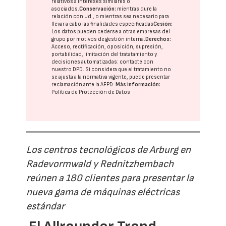
relativos a intereses similares o
asociados.
Conservación:
mientras dure la
relación con Ud., o mientras sea necesario para
llevar a cabo las finalidades especificadas
Cesión:
Los datos pueden cederse a otras
empresas del
grupo
por motivos de gestión interna.
Derechos:
Acceso, rectificación, oposición, supresión,
portabilidad, limitación del tratatamiento y
decisiones automatizadas:
contacte con
nuestro DPD
. Si considera que el tratamiento no
se ajusta a la normativa vigente, puede presentar
reclamación ante la
AEPD
.
Más información:
Política de Protección de Datos
Los centros tecnológicos de Arburg en
Radevormwald y Rednitzhembach
reúnen a 180 clientes para presentar la
nueva gama de máquinas eléctricas
estándar