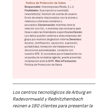
Política de Protección de Datos
Responsable:
Interempresas Media, S.L.U.
Finalidades:
Suscripción a nuestra(s)
newsletter(s). Gestión de cuenta de usuario.
Envío de emails relacionados con la misma o
relativos a intereses similares o
asociados.
Conservación:
mientras dure la
relación con Ud., o mientras sea necesario para
llevar a cabo las finalidades especificadas
Cesión:
Los datos pueden cederse a otras
empresas del
grupo
por motivos de gestión interna.
Derechos:
Acceso, rectificación, oposición, supresión,
portabilidad, limitación del tratatamiento y
decisiones automatizadas:
contacte con
nuestro DPD
. Si considera que el tratamiento no
se ajusta a la normativa vigente, puede presentar
reclamación ante la
AEPD
.
Más información:
Política de Protección de Datos
Los centros tecnológicos de Arburg en
Radevormwald y Rednitzhembach
reúnen a 180 clientes para presentar la