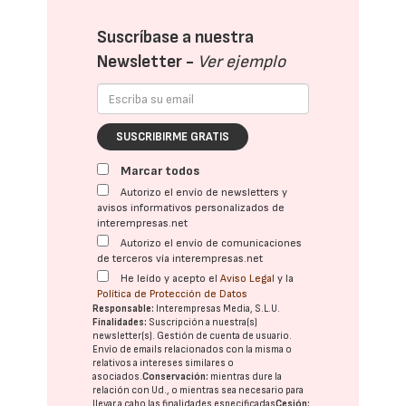
Suscríbase a nuestra
Newsletter -
Ver ejemplo
SUSCRIBIRME GRATIS
Marcar todos
Autorizo el envío de newsletters y
avisos informativos personalizados de
interempresas.net
Autorizo el envío de comunicaciones
de terceros vía interempresas.net
He leído y acepto el
Aviso Legal
y la
Política de Protección de Datos
Responsable:
Interempresas Media, S.L.U.
Finalidades:
Suscripción a nuestra(s)
newsletter(s). Gestión de cuenta de usuario.
Envío de emails relacionados con la misma o
relativos a intereses similares o
asociados.
Conservación:
mientras dure la
relación con Ud., o mientras sea necesario para
llevar a cabo las finalidades especificadas
Cesión: