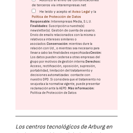
Autorizo el envío de comunicaciones
de terceros vía interempresas.net
He leído y acepto el
Aviso Legal
y la
Política de Protección de Datos
Responsable:
Interempresas Media, S.L.U.
Finalidades:
Suscripción a nuestra(s)
newsletter(s). Gestión de cuenta de usuario.
Envío de emails relacionados con la misma o
relativos a intereses similares o
asociados.
Conservación:
mientras dure la
relación con Ud., o mientras sea necesario para
llevar a cabo las finalidades especificadas
Cesión:
Los datos pueden cederse a otras
empresas del
grupo
por motivos de gestión interna.
Derechos:
Acceso, rectificación, oposición, supresión,
portabilidad, limitación del tratatamiento y
decisiones automatizadas:
contacte con
nuestro DPD
. Si considera que el tratamiento no
se ajusta a la normativa vigente, puede presentar
reclamación ante la
AEPD
.
Más información:
Política de Protección de Datos
Los centros tecnológicos de Arburg en