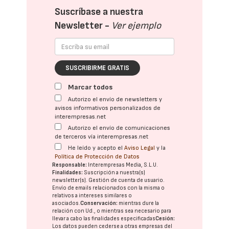
Suscríbase a nuestra
Newsletter -
Ver ejemplo
SUSCRIBIRME GRATIS
Marcar todos
Autorizo el envío de newsletters y
avisos informativos personalizados de
interempresas.net
Autorizo el envío de comunicaciones
de terceros vía interempresas.net
He leído y acepto el
Aviso Legal
y la
Política de Protección de Datos
Responsable:
Interempresas Media, S.L.U.
Finalidades:
Suscripción a nuestra(s)
newsletter(s). Gestión de cuenta de usuario.
Envío de emails relacionados con la misma o
relativos a intereses similares o
asociados.
Conservación:
mientras dure la
relación con Ud., o mientras sea necesario para
llevar a cabo las finalidades especificadas
Cesión:
Los datos pueden cederse a otras
empresas del