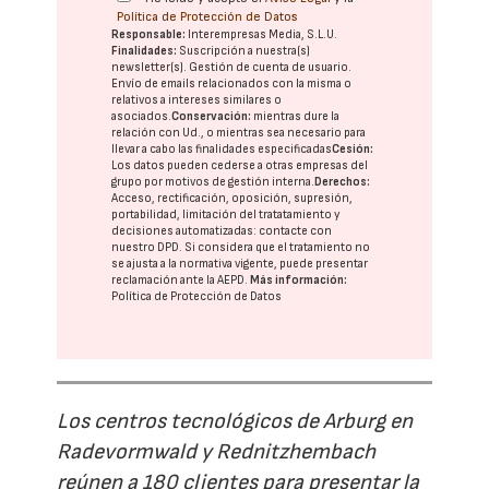
Política de Protección de Datos
Responsable:
Interempresas Media, S.L.U.
Finalidades:
Suscripción a nuestra(s)
newsletter(s). Gestión de cuenta de usuario.
Envío de emails relacionados con la misma o
relativos a intereses similares o
asociados.
Conservación:
mientras dure la
relación con Ud., o mientras sea necesario para
llevar a cabo las finalidades especificadas
Cesión:
Los datos pueden cederse a otras
empresas del
grupo
por motivos de gestión interna.
Derechos:
Acceso, rectificación, oposición, supresión,
portabilidad, limitación del tratatamiento y
decisiones automatizadas:
contacte con
nuestro DPD
. Si considera que el tratamiento no
se ajusta a la normativa vigente, puede presentar
reclamación ante la
AEPD
.
Más información:
Política de Protección de Datos
Los centros tecnológicos de Arburg en
Radevormwald y Rednitzhembach
reúnen a 180 clientes para presentar la