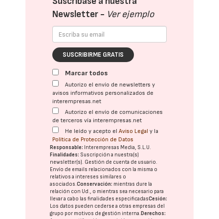
Suscríbase a nuestra
Newsletter -
Ver ejemplo
SUSCRIBIRME GRATIS
Marcar todos
Autorizo el envío de newsletters y
avisos informativos personalizados de
interempresas.net
Autorizo el envío de comunicaciones
de terceros vía interempresas.net
He leído y acepto el
Aviso Legal
y la
Política de Protección de Datos
Responsable:
Interempresas Media, S.L.U.
Finalidades:
Suscripción a nuestra(s)
newsletter(s). Gestión de cuenta de usuario.
Envío de emails relacionados con la misma o
relativos a intereses similares o
asociados.
Conservación:
mientras dure la
relación con Ud., o mientras sea necesario para
llevar a cabo las finalidades especificadas
Cesión:
Los datos pueden cederse a otras
empresas del
grupo
por motivos de gestión interna.
Derechos: