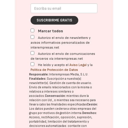
SUSCRIBIRME GRATIS
Marcar todos
Autorizo el envío de newsletters y
avisos informativos personalizados de
interempresas.net
Autorizo el envío de comunicaciones
de terceros vía interempresas.net
He leído y acepto el
Aviso Legal
y la
Política de Protección de Datos
Responsable:
Interempresas Media, S.L.U.
Finalidades:
Suscripción a nuestra(s)
newsletter(s). Gestión de cuenta de usuario.
Envío de emails relacionados con la misma o
relativos a intereses similares o
asociados.
Conservación:
mientras dure la
relación con Ud., o mientras sea necesario para
llevar a cabo las finalidades especificadas
Cesión:
Los datos pueden cederse a otras
empresas del
grupo
por motivos de gestión interna.
Derechos:
Acceso, rectificación, oposición, supresión,
portabilidad, limitación del tratatamiento y
decisiones automatizadas:
contacte con