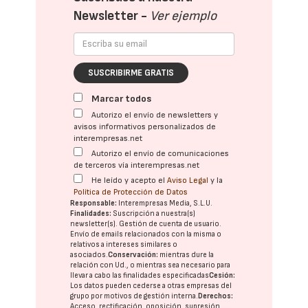
Newsletter -
Ver ejemplo
SUSCRIBIRME GRATIS
Marcar todos
Autorizo el envío de newsletters y
avisos informativos personalizados de
interempresas.net
Autorizo el envío de comunicaciones
de terceros vía interempresas.net
He leído y acepto el
Aviso Legal
y la
Política de Protección de Datos
Responsable:
Interempresas Media, S.L.U.
Finalidades:
Suscripción a nuestra(s)
newsletter(s). Gestión de cuenta de usuario.
Envío de emails relacionados con la misma o
relativos a intereses similares o
asociados.
Conservación:
mientras dure la
relación con Ud., o mientras sea necesario para
llevar a cabo las finalidades especificadas
Cesión:
Los datos pueden cederse a otras
empresas del
grupo
por motivos de gestión interna.
Derechos:
Acceso, rectificación, oposición, supresión,